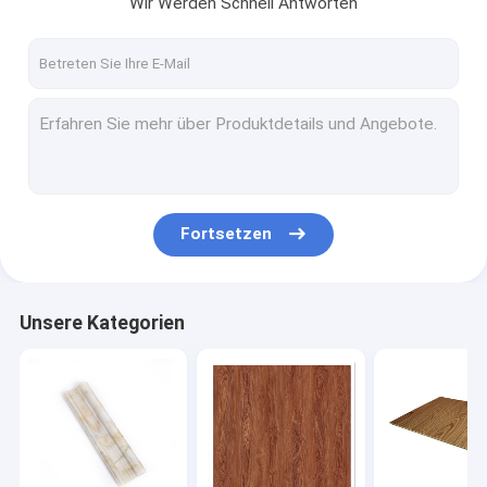
Wir Werden Schnell Antworten
Kontakt
PVC-Möbelfolie
PVC-Dekorationsfolie
PVC-Innenfolie
Fortsetzen
Hochglanz PVC-Film
PVC-Laminierungs-Film
Unsere Kategorien
Selbstklebender PVC-Film
Hölzerner Korn PVC-Film
Selbstklebende PVC-Tapeten