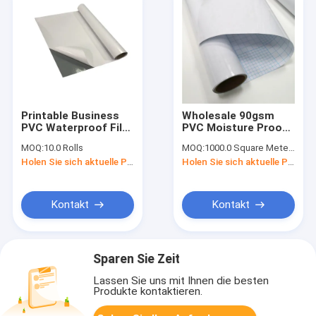
Printable Business
Wholesale 90gsm
PVC Waterproof Film
PVC Moisture Proof
Self Adhesive Vinyl
Transparent Self
MOQ:
10.0 Rolls
MOQ:
1000.0 Square Meters
Rolls Sticker Roll For
Adhesive Glossy Soft
Holen Sie sich aktuelle Preis
Holen Sie sich aktuelle Preis
Car Body
Shielding Film Cold
Lamination
Protection
Kontakt
Kontakt
Sparen Sie Zeit
Lassen Sie uns mit Ihnen die besten
Produkte kontaktieren.