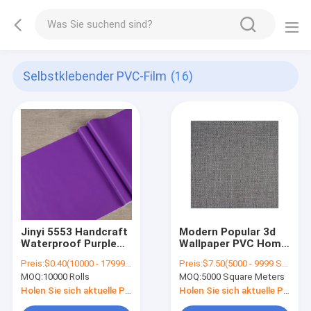
Selbstklebender PVC-Film
(16)
Jinyi 5553 Handcraft
Modern Popular 3d
Waterproof Purple
Wallpaper PVC Home
Wall Furniture Gift
Decoration Self
Preis:
$0.40(10000 - 17999 Rolls) $0.30(>=18000 Rolls)
Preis:
$7.50(5000 - 9999 Square Meters) $6.20(10000 - 12999 Square Meters) $5.50(>=13000 Square Meters)
Book Cover Solid
Adhesive Wallpaper
MOQ:
10000 Rolls
MOQ:
5000 Square Meters
Simple Home Decor
PVC Material Sticker
Holen Sie sich aktuelle Preis
Holen Sie sich aktuelle Preis