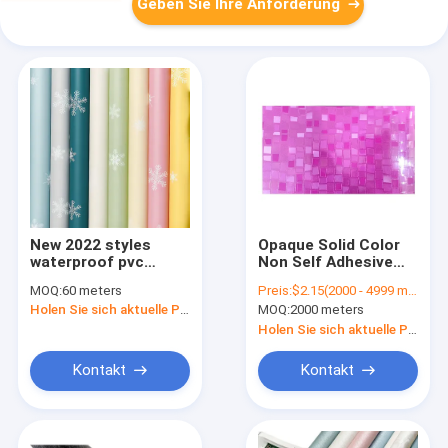
Geben Sie Ihre Anforderung
New 2022 styles
Opaque Solid Color
waterproof pvc
Non Self Adhesive
printing 3d wallpaper
High Gloss
MOQ:
60 meters
Preis:
$2.15(2000 - 4999 meters) $2.13(5000 - 9999 meters) $2.09(>=10000 meters)
living room bedroom
Decorative
Holen Sie sich aktuelle Preis
MOQ:
2000 meters
background wall pvc
Lamination Emboss
wallpaper
High Gloss PVC Film
Holen Sie sich aktuelle Preis
For Bathroom
Kitchen For MDF
Kontakt
Kontakt
Furniture