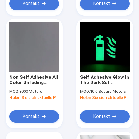
Kontakt
Kontakt
Non Self Adhesive All
Self Adhesive Glow In
Color Unfading
The Dark Self
Decorative PVC
Adhesive Signs / Self
MOQ:
3000 Meters
MOQ:
10.0 Square Meters
Furniture Film
Adhesive Vinyl PVC /
Holen Sie sich aktuelle Preis
Holen Sie sich aktuelle Preis
Luminous Films
Kontakt
Kontakt