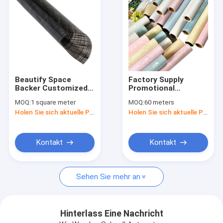
Beautify Space
Factory Supply
Backer Customized
Promotional
PVC Self Adhesive
Waterproof PVC Peel
MOQ:
1 square meter
MOQ:
60 meters
Glass Roll Soft
and Stick Wallpaper
Holen Sie sich aktuelle Preis
Holen Sie sich aktuelle Preis
Lighting Decorative
Self Adhesive 3D
Film
Wallpaper for
Bedroom Decorative
Kontakt
Kontakt
Nach Hause
Sehen Sie mehr an
Produits
Über uns
Hinterlass Eine Nachricht