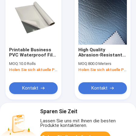
Printable Business
High Quality
PVC Waterproof Film
Abrasion-Resistant
Self Adhesive Vinyl
Vinyl PVC Leather
MOQ:
10.0 Rolls
MOQ:
800.0 Meters
Rolls Sticker Roll For
For Car Seat Cover
Holen Sie sich aktuelle Preis
Holen Sie sich aktuelle Preis
Car Body
And Furniture
Kontakt
Kontakt
Sparen Sie Zeit
Lassen Sie uns mit Ihnen die besten
Produkte kontaktieren.