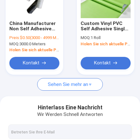
Kontakt
China Manufacturer
Custom Vinyl PVC
Non Self Adhesive
Self Adhesive Single
PVC-Möbelfolie
Anti-scratch PVC
Color Decor
Preis:
$0.50(3000 - 4999 Meters) $0.45(5000 - 9999 Meters) $0.43(>=10000 Meters)
MOQ:
1 Roll
Marble Texture
Wallpaper Removable
MOQ:
3000.0 Meters
Holen Sie sich aktuelle Preis
Waterproof Film
1.22m*50m Modern
PVC-Dekorationsfolie
Wonderful Value On
Holen Sie sich aktuelle Preis
Countertop Wall
Background
PVC-Innenfolie
Kontakt
Kontakt
Hochglanz PVC-Film
Sehen Sie mehr an
PVC-Laminierungs-Film
Selbstklebender PVC-Film
Hinterlass Eine Nachricht
Wir Werden Schnell Antworten
Hölzerner Korn PVC-Film
Selbstklebende PVC-Tapeten