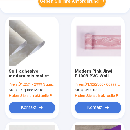
Geben Sie Ihre Anforderung
Self-adhesive
Modern Pink Jinyi
modern minimalist
B1003 PVC Wall
3d wallpaper PVC
Decor Self Adhesive
Preis:
$1.25(1 - 2999 Square Meters) $1.22(3000 - 99999 Square Meters) $1.15(>=100000 Square Meters)
Preis:
$1.32(2500 - 66999 Rolls) $1.17(>=67000 Rolls)
wallpaper home
Peel and Stick
MOQ:
1 Square Meter
MOQ:
2500 Rolls
decoration wallpaper
Contact Paper
rolls skin and import
Furniture Border
Holen Sie sich aktuelle Preis
Holen Sie sich aktuelle Preis
stick 3d wallpaper
Wallpaper
with a
Kontakt
Kontakt