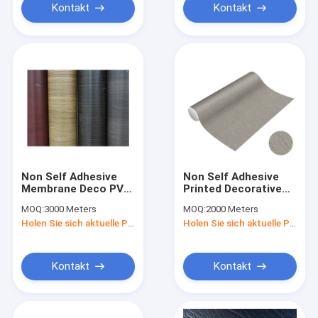
Kontakt
Kontakt
Non Self Adhesive
Non Self Adhesive
Membrane Deco PVC
Printed Decorative
Sheet For Furniture
Laminate PVC
MOQ:
3000 Meters
MOQ:
2000 Meters
Furniture Sideboard
Holen Sie sich aktuelle Preis
Holen Sie sich aktuelle Preis
Panel Vinyl Film Roll
Manufacturer
Kontakt
Kontakt