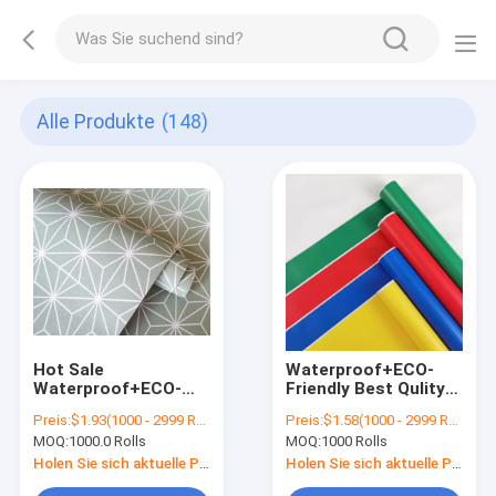
Alle Produkte
(148)
Hot Sale
Waterproof+ECO-
Waterproof+ECO-
Friendly Best Qulity
Friendly Sticker
Self Adhesive PVC
Preis:
$1.93(1000 - 2999 Rolls) $1.92(3000 - 9999 Rolls) $1.91(>=10000 Rolls)
Preis:
$1.58(1000 - 2999 Rolls) $1.55(3000 - 9999 Rolls) $1.52(>=10000 Rolls)
Bathroom Bedroom
Solid Color
MOQ:
1000.0 Rolls
MOQ:
1000 Rolls
Home Decoration
Waterproof Custom
Self Adhesive PVC 3d
Wallpaper
Holen Sie sich aktuelle Preis
Holen Sie sich aktuelle Preis
Embossed Wallpaper